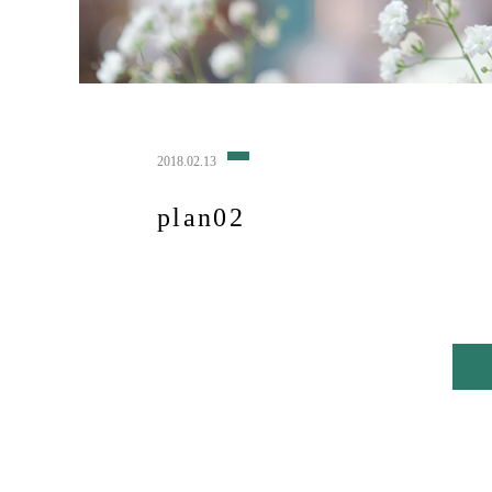
2018.02.13
plan02